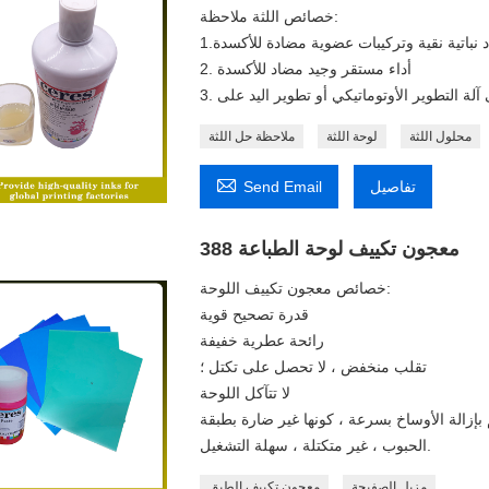
خصائص اللثة ملاحظة:
2. أداء مستقر وجيد مضاد للأكسدة
محلول اللثة
لوحة اللثة
ملاحظة حل اللثة

تفاصيل
Send Email
388 معجون تكييف لوحة الطباعة
خصائص معجون تكييف اللوحة:
قدرة تصحيح قوية
رائحة عطرية خفيفة
تقلب منخفض ، لا تحصل على تكتل ؛
لا تتآكل اللوحة
بإزالة الأوساخ بسرعة ، كونها غير ضارة بطبقة
الحبوب ، غير متكتلة ، سهلة التشغيل.
مزيل الصفيحة
معجون تكييف الطبق