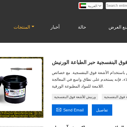

العربية
ع العرض
حالة
أخبار
المنتجات
وق البنفسجية حبر الطباعة الورنيش
ش باستخدام الأشعة فوق البنفسجية. مع خصائص
اء، فإنه يستخدم على نطاق واسع في المعالجة
اللامعة للمواد المطبوعة الورقية.
 فوق البنفسجية
ورنيش للأشعة فوق البنفسجية

تفاصيل
Send Email