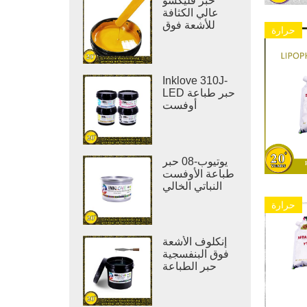
حبر فليكسو
عالي الكثافة
للأشعة فوق
حرارة
البنفسجية
لطباعة
الملصقات
Inklove 310J-
LED حبر طباعة
أوفست
يوتيوب-08 حبر
طباعة الأوفست
النباتي الخالي
من المركبات
حرارة
العضوية
المتطايرة
إنكلوف الأشعة
فوق البنفسجية
حبر الطباعة
الورنيش