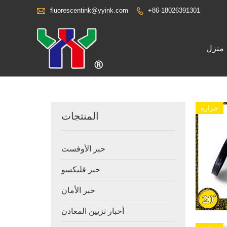

fluorescentink@yyink.com
+86-18026391301

منزل
حرارة
المنتجات
حبر الأوفست
حبر فليكسو
حبر الأمان
أحبار تزيين المعادن