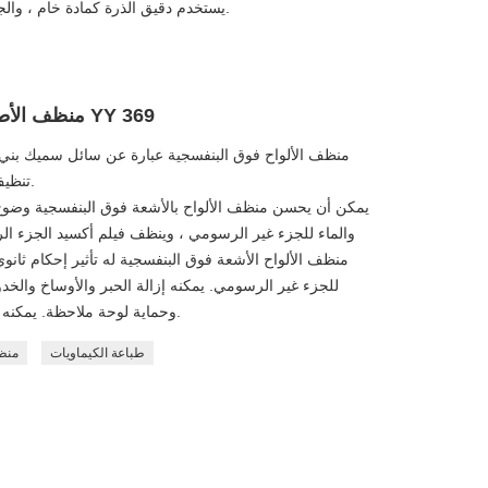
5. يستخدم دقيق الذرة كمادة خام ، والجسيمات ناعمة وممتازة في الاستيعاب بالحبر.
منظف ​​الأطباق بالأشعة فوق البنفسجية سيريس YY 369
منظف ​​الألواح فوق البنفسجية عبارة عن سائل سميك بني
تنظيف قوية ، ولا يتلف الصفيحة أثناء تجارب التلطيخ.
يمكن أن يحسن منظف الألواح بالأشعة فوق البنفسجية وضوح 
والماء للجزء غير الرسومي ، وينظف فيلم أكسيد الجزء ال
منظف ​​الألواح الأشعة فوق البنفسجية له تأثير إحكام ثانو
للجزء غير الرسومي. يمكنه إزالة الحبر والأوساخ والخ
وحماية لوحة ملاحظة. يمكنه أيضًا تنظيف الحبر على اليدين والأماكن الأخرى.
طباعة الكيماويات
منظف