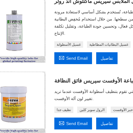
الملابس سيريس ماكنتوش آند رولر
الطباعة، تُستخدم بشكل أساسي لاستعادة مرونة
 من سطحها. من خلال استخدام مُخفِض البطانية
ل فعال، وتحسين جودة الطباعة، وتقليل تكلفة
الإنتاج.
غسيل البطانيات المطاطية
غسيل الأسطوانة

تفاصيل
Send Email
اعة الأوفست سيريس فائق النظافة
تي تقوم بتنظيف أسطوانة الأوفست عندما تريد
تغيير لون آلة الأوفست.
حبر الأوفست
الرول سوبر كلين
نظيف جدا

تفاصيل
Send Email