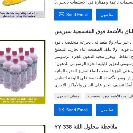

تفاصيل
Send Email
 ، غير سام ولا طعم له ، بجرعة منخفضة ، قوة
النقاط ، ويعزز محبة الدهون للجزء الرسومي
رسومي لتعزيز قابلية الجزء الرسومي للدهون ؛
ي على الجزء المحب للماء لتعزيز القدرة المائية
دوش وبقع الأكسدة الطفيفة على اللوحة لتنظيف
 ​​لوحة الأشعة فوق البنفسجية
منظف ​​الصحون

تفاصيل
Send Email
YY-338 ملاحظة محلول اللثة