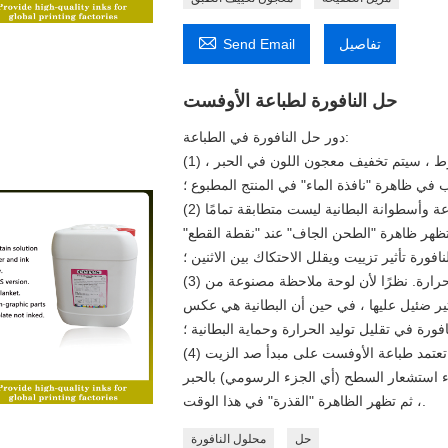

تفاصيل
Send Email
حل النافورة لطباعة الأوفست
دور حل النافورة في الطباعة:
(1) استحلاب الماء والحبر بشكل مناسب. بسبب الاستحلاب المفرط ، سيتم تخفيف معجون اللون في الحبر ،
 في ظاهرة "نافذة الماء" في المنتج المطبوع ؛
(2) حماية إصدار ملاحظة. نظرًا لأن أقطار أسطوانة لوحة الطباعة وأسطوانة البطانية ليست متطابقة تمامًا
 تظهر ظاهرة "الطحن الجاف" عند "نقطة القطع"
فورة تأثير تزييت ويقلل الاحتكاك بين الاثنين ؛
(3) احمِ البطانية. يؤدي الاحتكاك بين أي جسم إلى توليد حرارة. نظرًا لأن لوحة ملاحظة مصنوعة من
تأثير ضئيل عليها ، في حين أن البطانية هي عكس
ورة في تقليل توليد الحرارة وحماية البطانية ؛
(4) اجعل الأجزاء غير الرسومية من لوحة الطباعة غير محبرة. تعتمد طباعة الأوفست على مبدأ صد الزيت
 استشعار السطح (أي الجزء الرسومي) بالحبر
، ثم تظهر الظاهرة "القذرة" في هذا الوقت.
حل
محلول النافورة