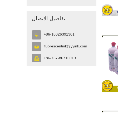
تفاصيل الاتصال
+86-18026391301

fluorescentink@yyink.com

+86-757-86716019
