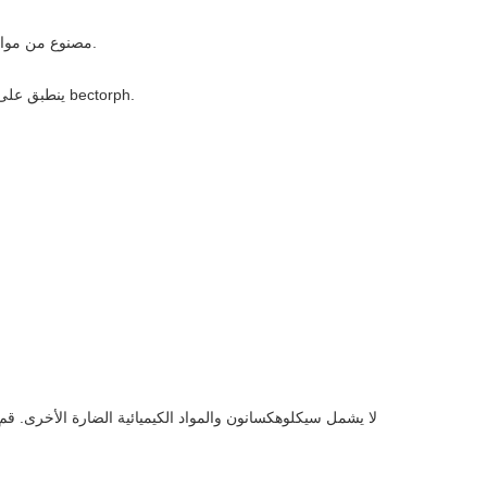
1.مصنوع من مواد نباتية نقية وتركيبات عضوية مضادة للأكسدة.
3. ينطبق على آلة التطوير الأوتوماتيكي أو تطوير اليد على bectorph.
لا يشمل سيكلوهكسانون والمواد الكيميائية الضارة الأخرى. قم 