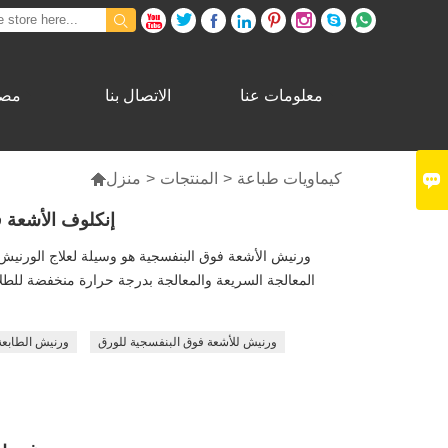









معلومات عنا
الاتصال بنا
مصن

كيماويات طباعة
>
المنتجات
>
منزل

إنكلوف الأشعة ف
ورنيش الأشعة فوق البنفسجية هو وسيلة لعلاج الورني
المعالجة السريعة والمعالجة بدرجة حرارة منخفضة للطل
ورنيش للأشعة فوق البنفسجية للورق
ورنيش الطابعة