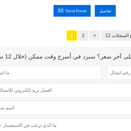

تفاصيل
Send Email
ع السجلات
>
2
1
 آخر سعر؟ سنرد في أسرع وقت ممكن (خلال 12 ساعة)