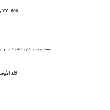
بودرة بخاخ مضاد للتثبيت من سيريس YY -800
5. يستخدم دقيق الذرة كمادة خام ، والجسيمات ناعمة وممتازة في الاستيعاب بالحبر.
مسحوق بخاخ سيريس YY -300 لآ