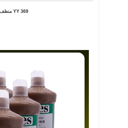
منظف ​​الأطباق بالأشعة فوق البنفسجية سيريس YY 369