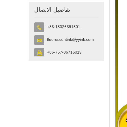
تفاصيل الاتصال
+86-18026391301

fluorescentink@yyink.com

+86-757-86716019
