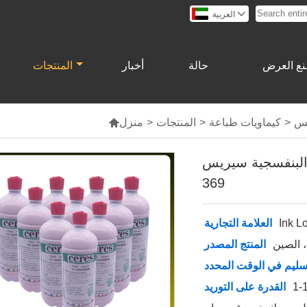

العربية
ع العرض
حالة
أخبار
المنتجات
>
كيماويات طباعة
>
المنتجات
>
منزل

لبنفسجية سيريس YY
369
Ink L
العلامة التجارية
، الصين
المنتج المصدر
سليم في الوقت المحدد
القدرة على التوريد