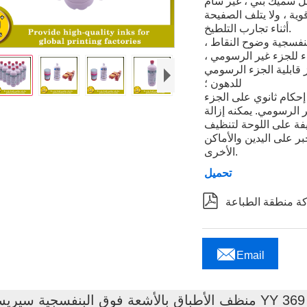
ئل سميك بني ، غير سام
ية ، ولا يتلف الصفيحة
أثناء تجارب التلطيخ.
نفسجية وضوح النقاط ،
ء للجزء غير الرسومي ،
قابلية الجزء الرسومي
للدهون ؛
 إحكام ثانوي على الجزء
ر الرسومي. يمكنه إزالة
فة على اللوحة لتنظيف
ر على اليدين والأماكن
الأخرى.
تحميل


Email
منظف ​​الأطباق بالأشعة فوق البنفسجية سيريس YY 369