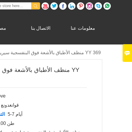









معلومات عنا
الاتصال بنا
مصن

منظف ​​الأطباق بالأشعة فوق البنفسجية سيريس YY 369
منظف ​​الأطباق بالأشعة فوق ا
ove
قوانغدونغ 
5-7 أيام
الت
1-100 طن