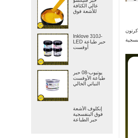
حبر فليكسو
عالي الكثافة
للأشعة فوق
البنفسجية
لطباعة
الملصقات
Inklove 310J-
فسجية
LED حبر طباعة
أوفست
يوتيوب-08 حبر
طباعة الأوفست
النباتي الخالي
من المركبات
العضوية
المتطايرة
إنكلوف الأشعة
فوق البنفسجية
حبر الطباعة
الورنيش