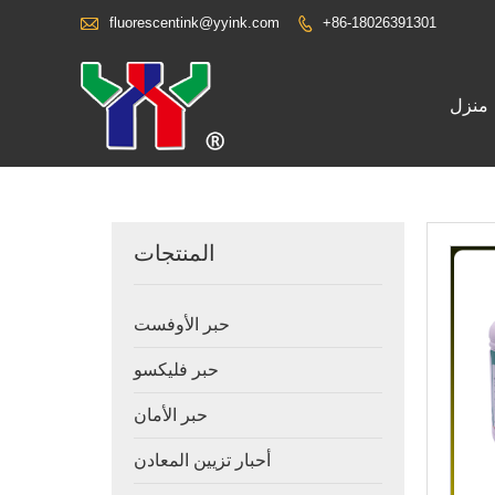

fluorescentink@yyink.com
+86-18026391301

منزل
المنتجات
حبر الأوفست
حبر فليكسو
حبر الأمان
أحبار تزيين المعادن