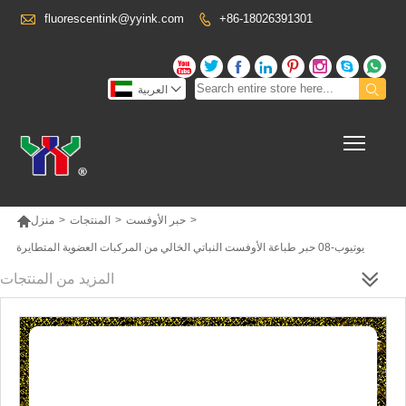

fluorescentink@yyink.com
+86-18026391301











العربية
Toggl

>
حبر الأوفست
>
المنتجات
>
منزل
يوتيوب-08 حبر طباعة الأوفست النباتي الخالي من المركبات العضوية المتطايرة
المزيد من المنتجات