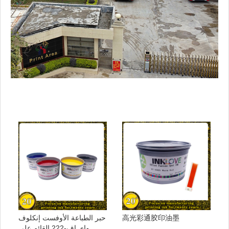
高光彩通胶印油墨
حبر الطباعة الأوفست إنكلوف
واي اف-222 القائم على