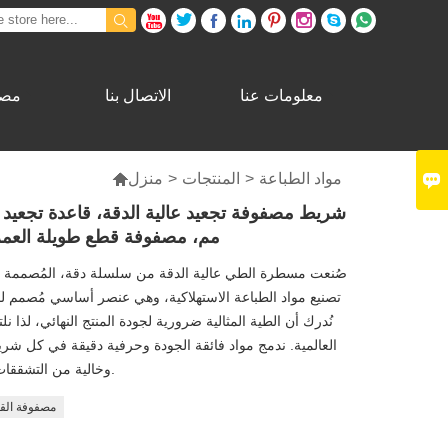









معلومات عنا
الاتصال بنا
مصن

مواد الطباعة
>
المنتجات
>
منزل

مم، مصفوفة قطع طويلة العمر
صُنعت مسطرة الطي عالية الدقة من سلسلة دقة، المُصممة بن
تصنيع مواد الطباعة الاستهلاكية، وهي عنصر أساسي مُصمم لمص
نُدرك أن الطية المثالية ضرورية لجودة المنتج النهائي، لذا ن
العالمية. ندمج مواد فائقة الجودة وحرفية دقيقة في كل 
وخالية من التشققات حتى تحت ضغط القطع بالقالب عالي السرعة.
مصفوفة القط