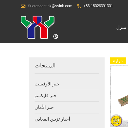

fluorescentink@yyink.com
+86-18026391301

منزل
حرارة
المنتجات
حبر الأوفست
حبر فليكسو
حبر الأمان
أحبار تزيين المعادن