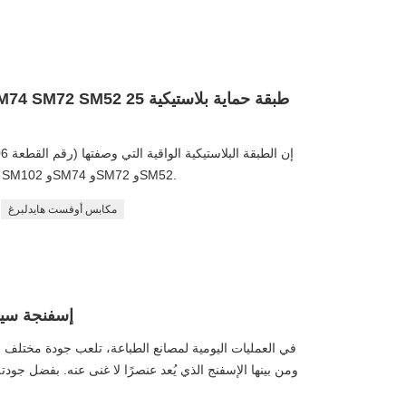
والتلف في مطابع هايدلبيرج، وخاصة الطرازات SM102 وSM74 وSM72 وSM52.
مكابس أوفست هايدلبرغ
إسفنجة سير
في العمليات اليومية لمصانع الطباعة، تلعب جودة مختلف المو
ومن بينها الإسفنج الذي يُعد عنصرًا لا غنى عنه. بفضل جود