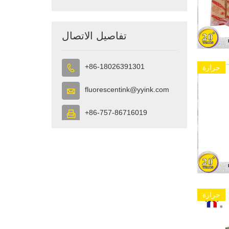
تفاصيل الاتصال
+86-18026391301

حرارة
fluorescentink@yyink.com

+86-757-86716019

حرارة