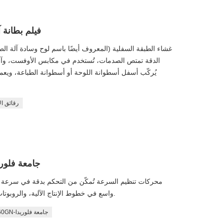
فيلم بطانة 
غشاء الطبقة السفلية (المعروف أيضًا باسم لوح وسادة آلة الطب
الدقة تمتص الصدمات، تُستخدم في مكابس الأوفست، وآلا
يُركّب أسفل أسطوانة اللوحة أو أسطوانة الطباعة، وي
رقائق ا
محرك السرعة زد دي 5IK60GN-جامعة
محركات تنظيم السرعة تُمكّن من التحكم بدقة في سرعة 
واسع في خطوط الإنتاج الآلية، والروبوتات، وآلات التعبئة والتغليف، وغيرها من المجالات.
زد دي 5IK60GN-جامعة فلوريدا