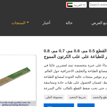

العربية
ع العرض
حالة
أخبار
المنتجات
شريط مصفوفة تجعيد عالية الدقة، قاعدة تجعيد القطع 0.5 مم، 0.6 مم، 0.7 مم، 0.8
 للطباعة على علب الكرتون المموج
اءً على خبرة متخصصة تمتد لعشرين عامًا في
انع الطباعة والتغليف الاحترافية حول العالم.
لتزم بتوفير منتجات عالية الجودة لمصانع الطباعة
شريط، لضمان الحصول على طيات حادة ومتناسقة
ع والتجعيد
شريط التجعيد
مصفوفة الطي