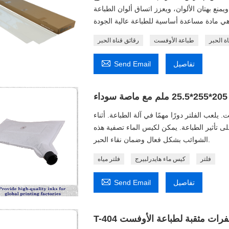
يمنع بهتان الألوان، ويعزز اتساق ألوان الطباعة
اة الحبر
طباعة الأوفست
رقائق قناة الحبر

تفاصيل
Send Email
ء
 يلعب الفلتر دورًا مهمًا في آلة الطباعة. أثناء
ى تأثير الطباعة. يمكن لكيس الماء تصفية هذه
الشوائب بشكل فعال وضمان نقاء الحبر.
فلتر
كيس ماء هايدرلبيرج
فلتر مياه

تفاصيل
Send Email
T-4 شفرات مثقبة لطباعة الأوفست