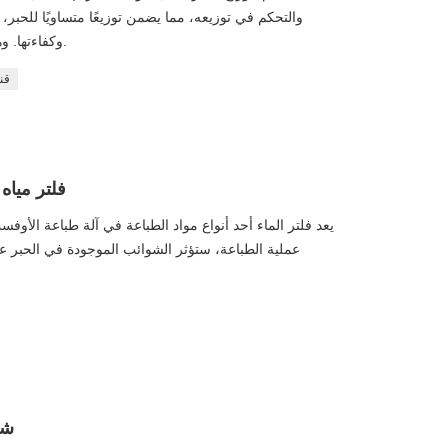
والتحكم في توزيعه، مما يضمن توزيعًا متساويًا للحبر، و
وكفاءتها. وهي مادة مساعدة أساسية للطباعة عالية الجودة.
قن
فلتر مياه 205*255*25.5 ملم مع ماصة سودا
يعد فلتر الماء أحد أنواع مواد الطباعة في آلة طباعة الأوفست.
عملية الطباعة، ستؤثر الشوائب الموجودة في الحبر عل
04