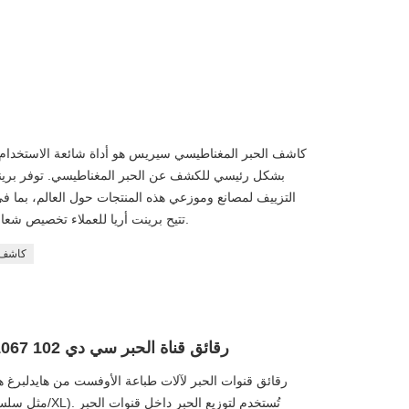
كاشف الحبر المغناطيسي سيريس هو أداة شائعة الاستخدام 
بشكل رئيسي للكشف عن الحبر المغناطيسي. توفر بري
التزييف لمصانع وموزعي هذه المنتجات حول العالم، بما في
تتيح برينت أريا للعملاء تخصيص شعاراتهم على جهاز الكشف عن الحبر المغناطيسي.
كاشف 
رقائق قناة الحبر سي دي 102 1067*228*0.188 مم، 100 قطعة/كرتون
رقائق قنوات الحبر لآلات طباعة الأوفست من هايدلبرغ ه