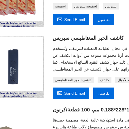
سيريس
إسفنجة سيريس
اسفنجة

تفاصيل
Send Email
كاشف الحبر المغناطيسي سيريس
في مجال الطباعة المضادة للتزييف، ويُستخدم
نت أريا مجموعة متنوعة من أدوات الكشف عن
 ذلك جهاز كشف النقود الشائع الاستخدام. كما
الأموال
كاشف
كاشف الحبر المغناطيسي

تفاصيل
Send Email
ي مادة استهلاكية عالية الدقة، مصممة خصيصًا
لآلات طباعة هايدلبرغ (مثل سلسلة س م/قرص مضغوط/XL). تُستخدم لتوزيع الحبر داخل قنوات الحبر