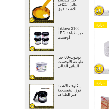
حبر فليكسو
عالي الكثافة
للأشعة فوق
البنفسجية
لطباعة
الملصقات
حرارة
Inklove 310J-
LED حبر طباعة
أوفست
يوتيوب-08 حبر
طباعة الأوفست
النباتي الخالي
من المركبات
العضوية
المتطايرة
حرارة
إنكلوف الأشعة
فوق البنفسجية
حبر الطباعة
الورنيش