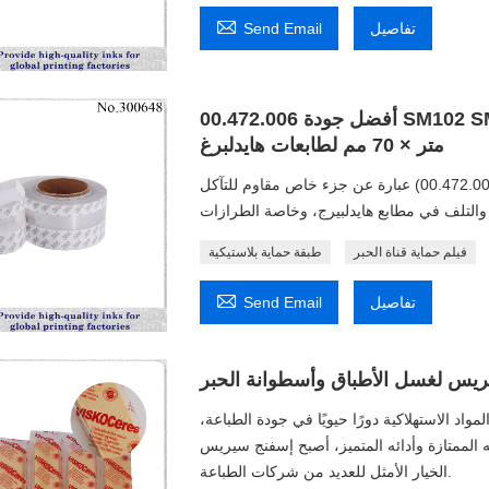

تفاصيل
Send Email
أفضل جودة 00.472.006 SM102 SM74 SM72 SM52 طبقة حماية بلاستيكية 25
متر × 70 مم لطابعات هايدلبرغ
إن الطبقة البلاستيكية الواقية التي وصفتها (رقم القطعة 00.472.006) عبارة عن جزء خاص مقاوم للتآكل
فيلم حماية قناة الحبر
طبقة حماية بلاستيكية

تفاصيل
Send Email
يس لغسل الأطباق وأسطوانة الحبر
اد الاستهلاكية دورًا حيويًا في جودة الطباعة،
ته الممتازة وأدائه المتميز، أصبح إسفنج سيريس
الخيار الأمثل للعديد من شركات الطباعة.