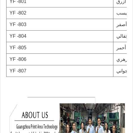
أزرق
YF -801
YF -802
أصفر
YF -803
لبرتقالي
YF -804
أحمر
YF -805
زهري
YF -806
أرجواني
YF -807