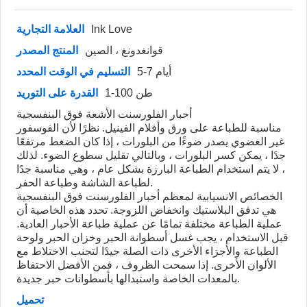
Ink Love
العلامة التجارية
قوانغدونغ ، الصين
المنتج المصدر
5-7 أيام
التسليم في الوقت المحدد
1-100 طن
القدرة على التوريد
أحبار الفلورسنت الأشعة فوق البنفسجية
مناسبة للطباعة على ورق وأفلام الفينيل. نظرًا لأن الفوسفور
غير العضوي يصدر ضوءًا من البلورات ، إذا كان الضغط مرتفعًا
جدًا ، يمكن كسر البلورات ، وبالتالي تقليل سطوع الضوء. لذلك
، لا يتم استخدام الطباعة البارزة بشكل عام ، وهي مناسبة جدًا
لطباعة الشاشة وطباعة الحفر.
الخصائص الانسيابية لمعظم أحبار الفلورسنت فوق البنفسجية
هي تدفق البلاستيك وانخفاض اللزوجة. تحدد هذه الخاصية أن
عملية الطباعة مختلفة تمامًا عن عملية طباعة الأحبار العادية.
قبل الاستخدام ، يجب غسل أسطوانة الحبر وخزان الحبر ولوحة
الطباعة والأجزاء الأخرى ذات الصلة جيدًا لتجنب الاختلاط مع
الألوان الأخرى. إذا سمحت الظروف ، فمن الأفضل الاحتفاظ
بالمعدات الخاصة واستبدالها بأسطوانات حبر جديدة.
تحميل