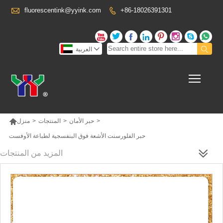

fluorescentink@yyink.com
+86-18026391301











العربية
Toggl

>
حبر الأمان
>
المنتجات
>
منزل
حبر الفلورسنت الأشعة فوق البنفسجية لطباعة الأوفست
المزيد من المنتجات