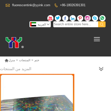

fluorescentink@yyink.com
+86-18026391301











العربية
Toggl

ختم
>
المنتجات
>
منزل
المزيد من المنتجات