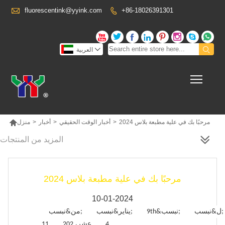

fluorescentink@yyink.com
+86-18026391301











العربية
Toggl

مرحبًا بك في علية مطبعة بلاس 2024
>
أخبار الوقت الحقيقي
>
أخبار
>
منزل
المزيد من المنتجات
مرحبًا بك في علية مطبعة بلاس 2024
10-01-2024
ل&نبسب;
9th&نبسب;
يناير&نبسب;
من&نبسب;
4
عشر، 202
11