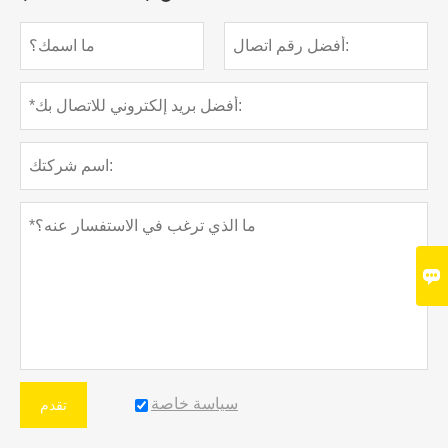

سياسة خاصة
تقدم