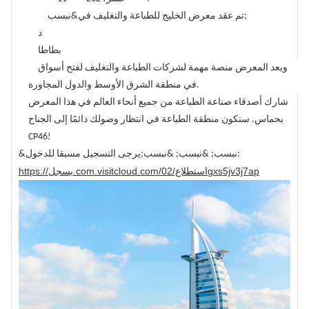
تم عقد معرض الخليج للطباعة والتغليف في&نبسب;
د
بطاطا
ويعد المعرض منصة مهمة لشركات الطباعة والتغليف لفتح أسواق
في منطقة الشرق الأوسط والدول المجاورة.
شارك أصدقاء صناعة الطباعة من جميع أنحاء العالم في هذا المعرض
بحماس. ستكون منطقة الطباعة في انتظار وصولك دائمًا إلى الجناح
CP46!
&نبسب; &نبسب; &نبسب;يرجى التسجيل مسبقا للدخول:
https://يسجل.com.visitcloud.com/استطلاع/02gxs5jv3j7ap