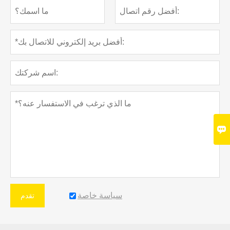

سياسة خاصة
تقدم